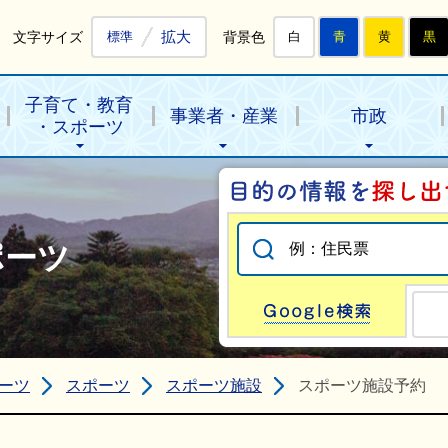
拡大
文字サイズ
背景色
標準
白
青
黄
黒
子育て・教育
事業者・産業
市政
・スポーツ
ポーツ
Go
ーツ
スポーツ
スポーツ施設
スポーツ施設予約