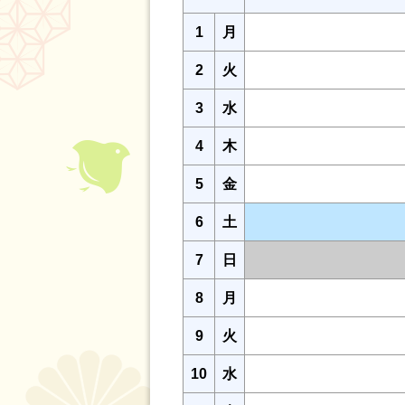
1
月
2
火
3
水
4
木
5
金
6
土
7
日
8
月
9
火
10
水