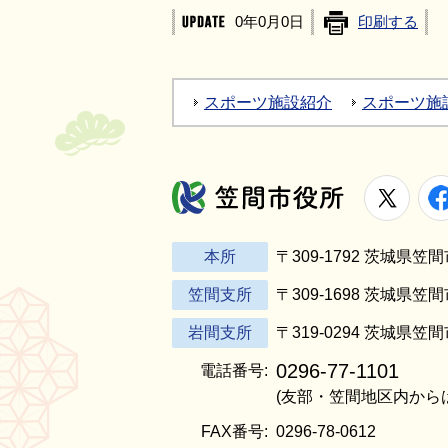
0年0月0日
印刷する
スポーツ施設紹介
スポーツ施
X
笠間市役所
本所
〒309-1792 茨城県
笠間支所
〒309-1698 茨城県笠
岩間支所
〒319-0294 茨城県笠
0296-77-1101
電話番号:
(友部・笠間地区内から
FAX番号:
0296-78-0612