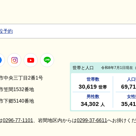
設予約
Facebook
Instagram
Youtube
LINE
笠間市中央三丁目2番1号
間市笠間1532番地
間市下郷5140番地
は
0296-77-1101
、岩間地区内からは
0299-37-6611
へお掛けくだ