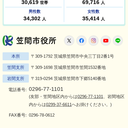
笠間市役所
X
Facebook
Instagram
Youtu
L
本所
〒309-1792 茨城県笠間市中央三丁目2番1号
笠間支所
〒309-1698 茨城県笠間市笠間1532番地
岩間支所
〒319-0294 茨城県笠間市下郷5140番地
0296-77-1101
電話番号:
(友部・笠間地区内からは
0296-77-1101
、岩間地区
内からは
0299-37-6611
へお掛けください。)
FAX番号:
0296-78-0612