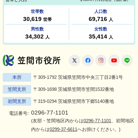
笠間市役所
X
Facebook
Instagram
Youtu
L
本所
〒309-1792 茨城県笠間市中央三丁目2番1号
笠間支所
〒309-1698 茨城県笠間市笠間1532番地
岩間支所
〒319-0294 茨城県笠間市下郷5140番地
0296-77-1101
電話番号:
(友部・笠間地区内からは
0296-77-1101
、岩間地区
内からは
0299-37-6611
へお掛けください。)