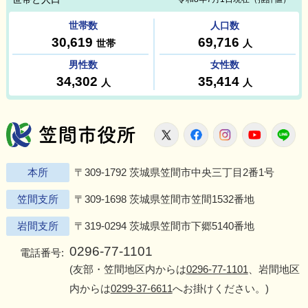
笠間市役所
X
Facebook
Instagram
Youtu
L
本所
〒309-1792 茨城県笠間市中央三丁目2番1号
笠間支所
〒309-1698 茨城県笠間市笠間1532番地
岩間支所
〒319-0294 茨城県笠間市下郷5140番地
0296-77-1101
電話番号:
(友部・笠間地区内からは
0296-77-1101
、岩間地区
内からは
0299-37-6611
へお掛けください。)