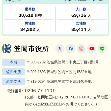
笠間市役所
X
Facebook
Instagram
Youtu
L
本所
〒309-1792 茨城県笠間市中央三丁目2番1号
笠間支所
〒309-1698 茨城県笠間市笠間1532番地
岩間支所
〒319-0294 茨城県笠間市下郷5140番地
0296-77-1101
電話番号:
(友部・笠間地区内からは
0296-77-1101
、岩間地区
内からは
0299-37-6611
へお掛けください。)