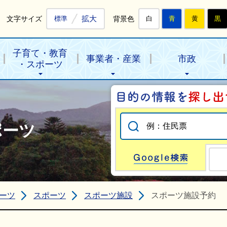
拡大
文字サイズ
背景色
標準
白
青
黄
黒
子育て・教育
事業者・産業
市政
・スポーツ
ポーツ
Go
ーツ
スポーツ
スポーツ施設
スポーツ施設予約