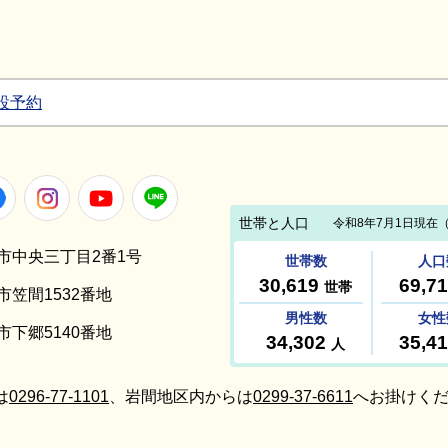
設予約
Facebook
Instagram
Youtube
LINE
笠間市中央三丁目2番1号
間市笠間1532番地
間市下郷5140番地
は
0296-77-1101
、岩間地区内からは
0299-37-6611
へお掛けくだ