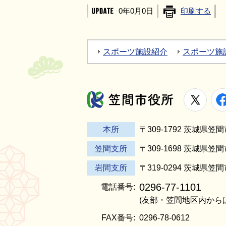
0年0月0日
印刷する
スポーツ施設紹介
スポーツ施
X
笠間市役所
本所
〒309-1792 茨城県
笠間支所
〒309-1698 茨城県笠
岩間支所
〒319-0294 茨城県笠
0296-77-1101
電話番号:
(友部・笠間地区内から
FAX番号:
0296-78-0612