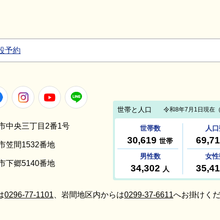
設予約
Facebook
Instagram
Youtube
LINE
笠間市中央三丁目2番1号
間市笠間1532番地
間市下郷5140番地
は
0296-77-1101
、岩間地区内からは
0299-37-6611
へお掛けくだ