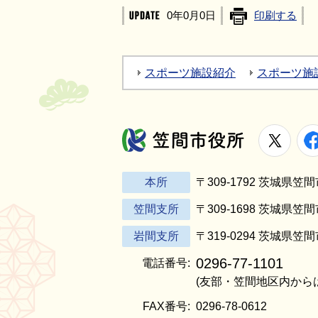
0年0月0日
印刷する
スポーツ施設紹介
スポーツ施
X
笠間市役所
本所
〒309-1792 茨城県
笠間支所
〒309-1698 茨城県笠
岩間支所
〒319-0294 茨城県笠
0296-77-1101
電話番号:
(友部・笠間地区内から
FAX番号:
0296-78-0612