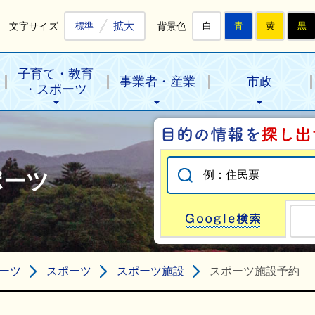
拡大
文字サイズ
背景色
標準
白
青
黄
黒
子育て・教育
事業者・産業
市政
・スポーツ
ポーツ
Go
ーツ
スポーツ
スポーツ施設
スポーツ施設予約