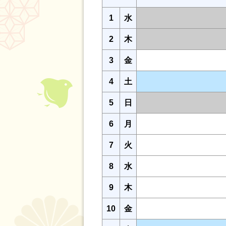
1
水
2
木
3
金
4
土
5
日
6
月
7
火
8
水
9
木
10
金