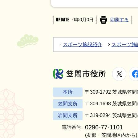
0年0月0日
印刷する
スポーツ施設紹介
スポーツ施
X
笠間市役所
本所
〒309-1792 茨城県
笠間支所
〒309-1698 茨城県笠
岩間支所
〒319-0294 茨城県笠
0296-77-1101
電話番号:
(友部・笠間地区内から