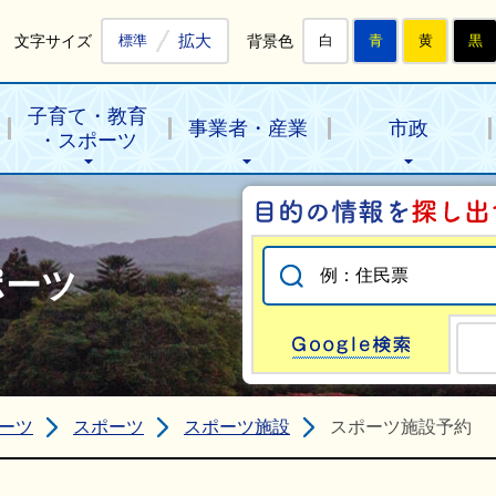
拡大
文字サイズ
背景色
標準
白
青
黄
黒
子育て・教育
事業者・産業
市政
・スポーツ
ポーツ
Go
ーツ
スポーツ
スポーツ施設
スポーツ施設予約