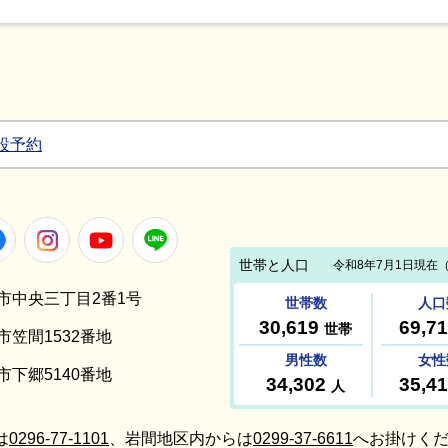
設予約
Facebook
Instagram
Youtube
LINE
笠間市中央三丁目2番1号
間市笠間1532番地
間市下郷5140番地
は
0296-77-1101
、岩間地区内からは
0299-37-6611
へお掛けくだ