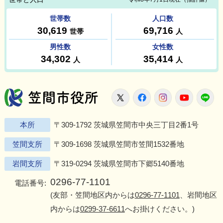
笠間市役所
X
Facebook
Instagram
Youtu
L
本所
〒309-1792 茨城県笠間市中央三丁目2番1号
笠間支所
〒309-1698 茨城県笠間市笠間1532番地
岩間支所
〒319-0294 茨城県笠間市下郷5140番地
0296-77-1101
電話番号:
(友部・笠間地区内からは
0296-77-1101
、岩間地区
内からは
0299-37-6611
へお掛けください。)