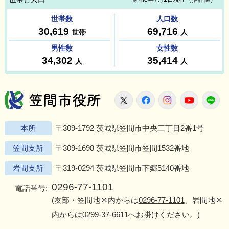
笠間市役所
X
Facebook
Instagram
Youtu
L
本所
〒309-1792 茨城県笠間市中央三丁目2番1号
笠間支所
〒309-1698 茨城県笠間市笠間1532番地
岩間支所
〒319-0294 茨城県笠間市下郷5140番地
0296-77-1101
電話番号:
(友部・笠間地区内からは
0296-77-1101
、岩間地区
内からは
0299-37-6611
へお掛けください。)