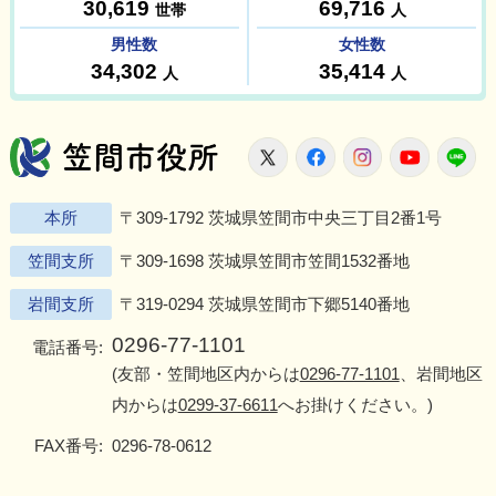
笠間市役所
X
Facebook
Instagram
Youtu
L
本所
〒309-1792 茨城県笠間市中央三丁目2番1号
笠間支所
〒309-1698 茨城県笠間市笠間1532番地
岩間支所
〒319-0294 茨城県笠間市下郷5140番地
0296-77-1101
電話番号:
(友部・笠間地区内からは
0296-77-1101
、岩間地区
内からは
0299-37-6611
へお掛けください。)
FAX番号:
0296-78-0612