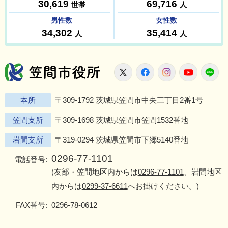
笠間市役所
X
Facebook
Instagram
Youtu
L
本所
〒309-1792 茨城県笠間市中央三丁目2番1号
笠間支所
〒309-1698 茨城県笠間市笠間1532番地
岩間支所
〒319-0294 茨城県笠間市下郷5140番地
0296-77-1101
電話番号:
(友部・笠間地区内からは
0296-77-1101
、岩間地区
内からは
0299-37-6611
へお掛けください。)
FAX番号:
0296-78-0612