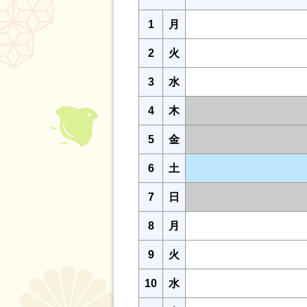
1
月
2
火
3
水
4
木
5
金
6
土
7
日
8
月
9
火
10
水