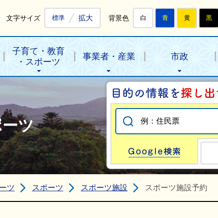
拡大
文字サイズ
背景色
標準
白
青
黄
黒
子育て・教育
事業者・産業
市政
・スポーツ
ポーツ
Go
ーツ
スポーツ
スポーツ施設
スポーツ施設予約