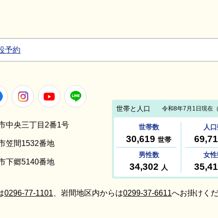
設予約
Facebook
Instagram
Youtube
LINE
笠間市中央三丁目2番1号
間市笠間1532番地
間市下郷5140番地
は
0296-77-1101
、岩間地区内からは
0299-37-6611
へお掛けくだ