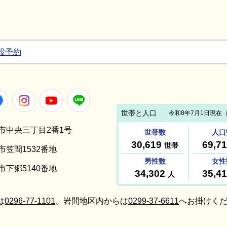
設予約
Facebook
Instagram
Youtube
LINE
笠間市中央三丁目2番1号
間市笠間1532番地
間市下郷5140番地
は
0296-77-1101
、岩間地区内からは
0299-37-6611
へお掛けくだ