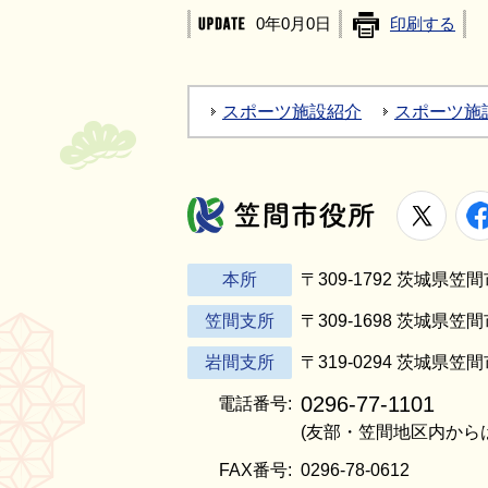
0年0月0日
印刷する
スポーツ施設紹介
スポーツ施
X
笠間市役所
本所
〒309-1792 茨城県
笠間支所
〒309-1698 茨城県笠
岩間支所
〒319-0294 茨城県笠
0296-77-1101
電話番号:
(友部・笠間地区内から
FAX番号:
0296-78-0612