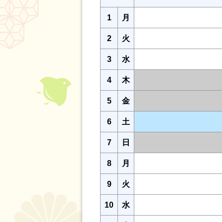
1
月
2
火
3
水
4
木
5
金
6
土
7
日
8
月
9
火
10
水