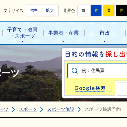
拡大
文字サイズ
背景色
標準
白
青
黄
黒
子育て・教育
事業者・産業
市政
・スポーツ
ポーツ
Go
ーツ
スポーツ
スポーツ施設
スポーツ施設予約