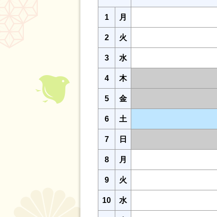
1
月
2
火
3
水
4
木
5
金
6
土
7
日
8
月
9
火
10
水