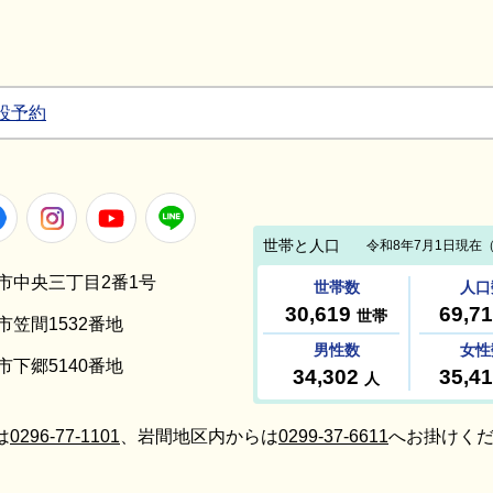
設予約
Facebook
Instagram
Youtube
LINE
笠間市中央三丁目2番1号
間市笠間1532番地
間市下郷5140番地
は
0296-77-1101
、岩間地区内からは
0299-37-6611
へお掛けくだ