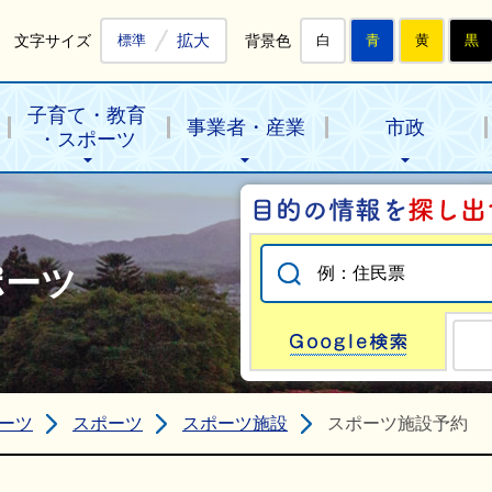
拡大
文字サイズ
背景色
標準
白
青
黄
黒
子育て・教育
事業者・産業
市政
・スポーツ
ポーツ
Go
ーツ
スポーツ
スポーツ施設
スポーツ施設予約