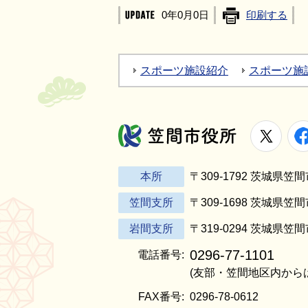
0年0月0日
印刷する
スポーツ施設紹介
スポーツ施
X
笠間市役所
本所
〒309-1792 茨城県
笠間支所
〒309-1698 茨城県笠
岩間支所
〒319-0294 茨城県笠
0296-77-1101
電話番号:
(友部・笠間地区内から
FAX番号:
0296-78-0612