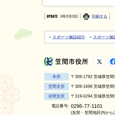
0年0月0日
印刷する
スポーツ施設紹介
スポーツ施
X
笠間市役所
本所
〒309-1792 茨城県
笠間支所
〒309-1698 茨城県笠
岩間支所
〒319-0294 茨城県笠
0296-77-1101
電話番号:
(友部・笠間地区内から