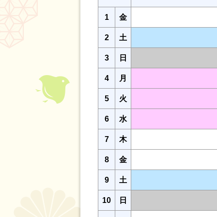
1
金
2
土
3
日
4
月
5
火
6
水
7
木
8
金
9
土
10
日