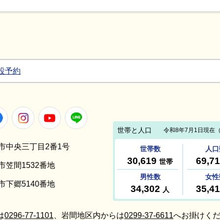
設予約
Facebook
Instagram
Youtube
LINE
笠間市中央三丁目2番1号
間市笠間1532番地
間市下郷5140番地
は
0296-77-1101
、岩間地区内からは
0299-37-6611
へお掛けくだ