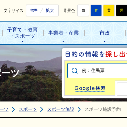
拡大
文字サイズ
背景色
標準
白
青
黄
黒
子育て・教育
事業者・産業
市政
・スポーツ
ポーツ
Go
ーツ
スポーツ
スポーツ施設
スポーツ施設予約