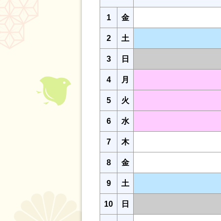
1
金
2
土
3
日
4
月
5
火
6
水
7
木
8
金
9
土
10
日