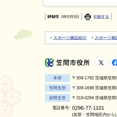
0年0月0日
印刷する
スポーツ施設紹介
スポーツ施
X
笠間市役所
本所
〒309-1792 茨城県
笠間支所
〒309-1698 茨城県笠
岩間支所
〒319-0294 茨城県笠
0296-77-1101
電話番号:
(友部・笠間地区内から