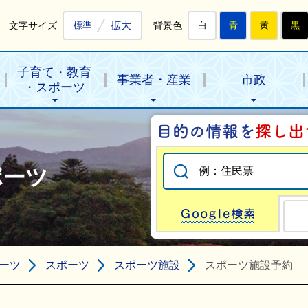
拡大
文字サイズ
背景色
標準
白
青
黄
黒
子育て・教育
事業者・産業
市政
・スポーツ
ポーツ
Go
ーツ
スポーツ
スポーツ施設
スポーツ施設予約