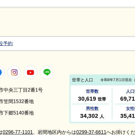
設予約
Facebook
Instagram
Youtube
LINE
笠間市中央三丁目2番1号
間市笠間1532番地
間市下郷5140番地
は
0296-77-1101
、岩間地区内からは
0299-37-6611
へお掛けくだ