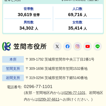
笠間市役所
X
Facebook
Instagram
Youtu
L
本所
〒309-1792 茨城県笠間市中央三丁目2番1号
笠間支所
〒309-1698 茨城県笠間市笠間1532番地
岩間支所
〒319-0294 茨城県笠間市下郷5140番地
0296-77-1101
電話番号:
(友部・笠間地区内からは
0296-77-1101
、岩間地区
内からは
0299-37-6611
へお掛けください。)