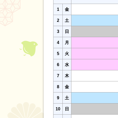
1
金
2
土
3
日
4
月
5
火
6
水
7
木
8
金
9
土
10
日