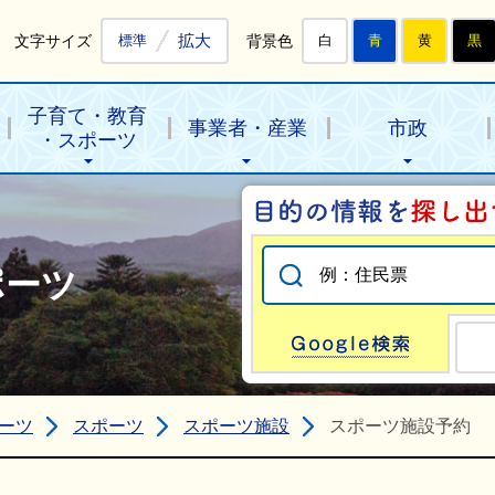
拡大
文字サイズ
背景色
標準
白
青
黄
黒
子育て・教育
事業者・産業
市政
・スポーツ
ポーツ
Go
ーツ
スポーツ
スポーツ施設
スポーツ施設予約