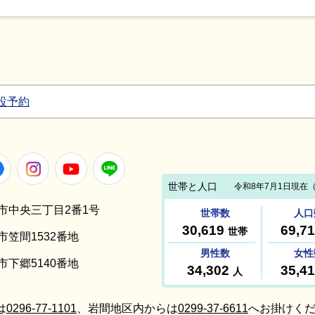
設予約
Facebook
Instagram
Youtube
LINE
笠間市中央三丁目2番1号
間市笠間1532番地
間市下郷5140番地
は
0296-77-1101
、岩間地区内からは
0299-37-6611
へお掛けくだ