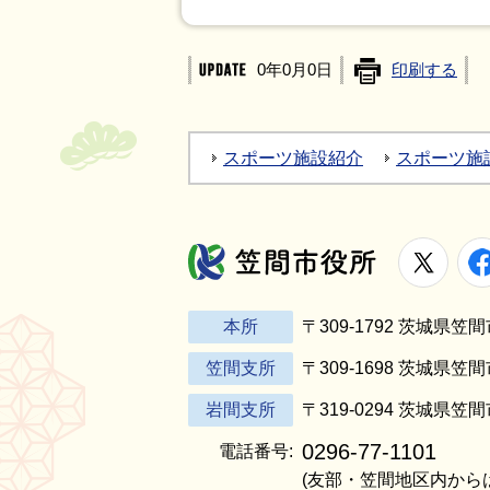
0年0月0日
印刷する
スポーツ施設紹介
スポーツ施
X
笠間市役所
本所
〒309-1792 茨城県
笠間支所
〒309-1698 茨城県笠
岩間支所
〒319-0294 茨城県笠
0296-77-1101
電話番号:
(友部・笠間地区内から