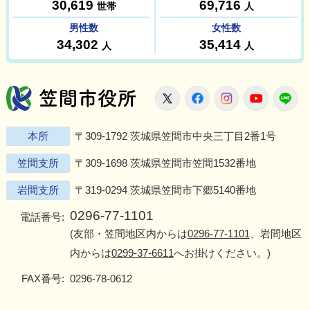
笠間市役所
X
Facebook
Instagram
Youtu
L
本所
〒309-1792 茨城県笠間市中央三丁目2番1号
笠間支所
〒309-1698 茨城県笠間市笠間1532番地
岩間支所
〒319-0294 茨城県笠間市下郷5140番地
0296-77-1101
電話番号:
(友部・笠間地区内からは
0296-77-1101
、岩間地区
内からは
0299-37-6611
へお掛けください。)
FAX番号:
0296-78-0612