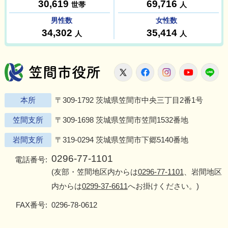
笠間市役所
X
Facebook
Instagram
Youtu
L
本所
〒309-1792 茨城県笠間市中央三丁目2番1号
笠間支所
〒309-1698 茨城県笠間市笠間1532番地
岩間支所
〒319-0294 茨城県笠間市下郷5140番地
0296-77-1101
電話番号:
(友部・笠間地区内からは
0296-77-1101
、岩間地区
内からは
0299-37-6611
へお掛けください。)
FAX番号:
0296-78-0612