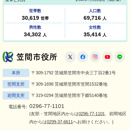
笠間市役所
X
Facebook
Instagram
Youtu
L
本所
〒309-1792 茨城県笠間市中央三丁目2番1号
笠間支所
〒309-1698 茨城県笠間市笠間1532番地
岩間支所
〒319-0294 茨城県笠間市下郷5140番地
0296-77-1101
電話番号:
(友部・笠間地区内からは
0296-77-1101
、岩間地区
内からは
0299-37-6611
へお掛けください。)