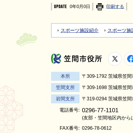
0年0月0日
印刷する
スポーツ施設紹介
スポーツ施
X
笠間市役所
本所
〒309-1792 茨城県
笠間支所
〒309-1698 茨城県笠
岩間支所
〒319-0294 茨城県笠
0296-77-1101
電話番号:
(友部・笠間地区内から
FAX番号:
0296-78-0612