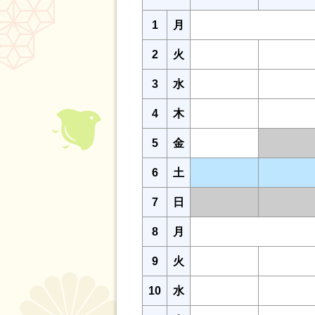
1
月
2
火
3
水
4
木
5
金
6
土
7
日
8
月
9
火
10
水