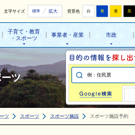
拡大
文字サイズ
背景色
標準
白
青
黄
黒
子育て・教育
事業者・産業
市政
・スポーツ
ポーツ
Go
ーツ
スポーツ
スポーツ施設
スポーツ施設予約