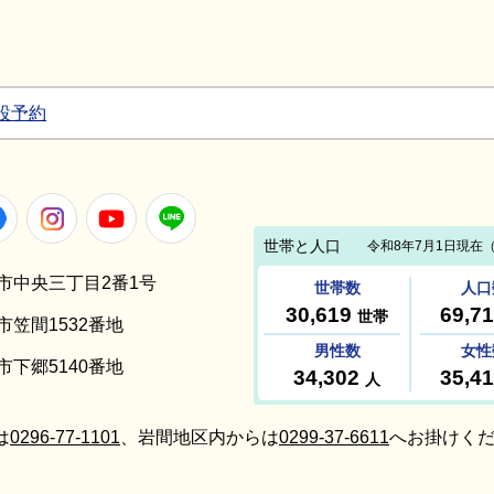
設予約
Facebook
Instagram
Youtube
LINE
笠間市中央三丁目2番1号
間市笠間1532番地
間市下郷5140番地
は
0296-77-1101
、岩間地区内からは
0299-37-6611
へお掛けくだ