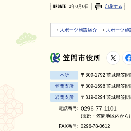
0年0月0日
印刷する
スポーツ施設紹介
スポーツ施
X
笠間市役所
本所
〒309-1792 茨城県
笠間支所
〒309-1698 茨城県笠
岩間支所
〒319-0294 茨城県笠
0296-77-1101
電話番号:
(友部・笠間地区内から
FAX番号:
0296-78-0612