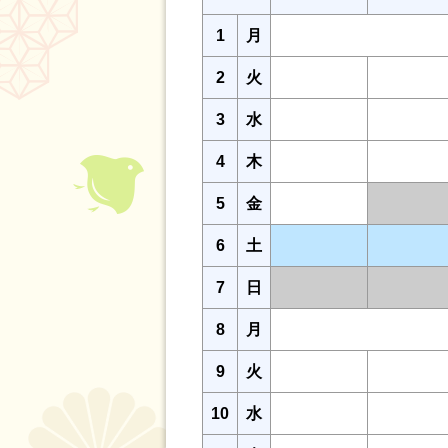
1
月
2
火
3
水
4
木
5
金
6
土
7
日
8
月
9
火
10
水