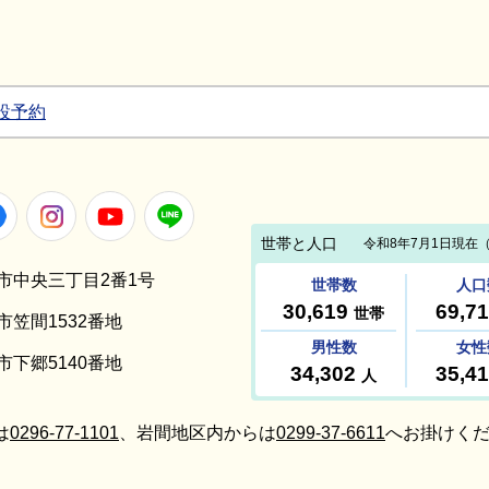
設予約
Facebook
Instagram
Youtube
LINE
笠間市中央三丁目2番1号
間市笠間1532番地
間市下郷5140番地
は
0296-77-1101
、岩間地区内からは
0299-37-6611
へお掛けくだ