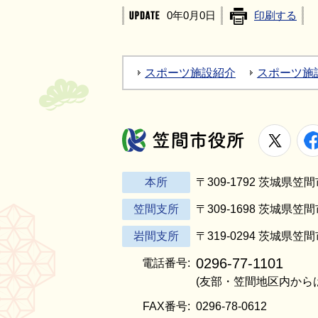
0年0月0日
印刷する
スポーツ施設紹介
スポーツ施
X
笠間市役所
本所
〒309-1792 茨城県
笠間支所
〒309-1698 茨城県笠
岩間支所
〒319-0294 茨城県笠
0296-77-1101
電話番号:
(友部・笠間地区内から
FAX番号:
0296-78-0612