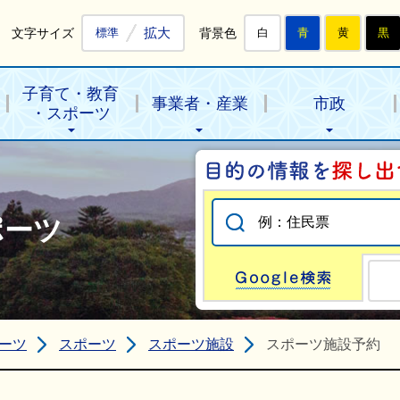
拡大
文字サイズ
背景色
標準
白
青
黄
黒
子育て・教育
事業者・産業
市政
・スポーツ
ポーツ
Go
ーツ
スポーツ
スポーツ施設
スポーツ施設予約