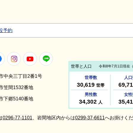
設予約
Facebook
Instagram
Youtube
LINE
笠間市中央三丁目2番1号
間市笠間1532番地
間市下郷5140番地
は
0296-77-1101
、岩間地区内からは
0299-37-6611
へお掛けくだ