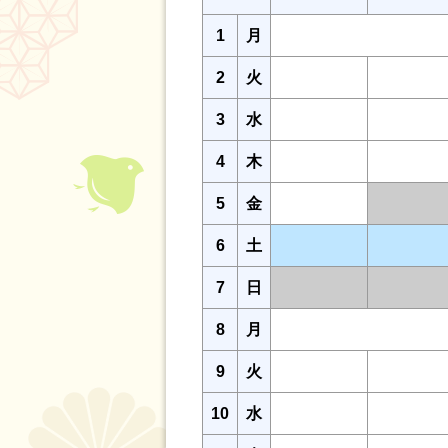
1
月
2
火
3
水
4
木
5
金
6
土
7
日
8
月
9
火
10
水