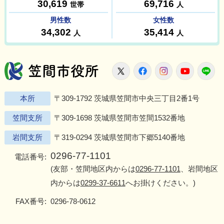
笠間市役所
X
Facebook
Instagram
Youtu
L
本所
〒309-1792 茨城県笠間市中央三丁目2番1号
笠間支所
〒309-1698 茨城県笠間市笠間1532番地
岩間支所
〒319-0294 茨城県笠間市下郷5140番地
0296-77-1101
電話番号:
(友部・笠間地区内からは
0296-77-1101
、岩間地区
内からは
0299-37-6611
へお掛けください。)
FAX番号:
0296-78-0612