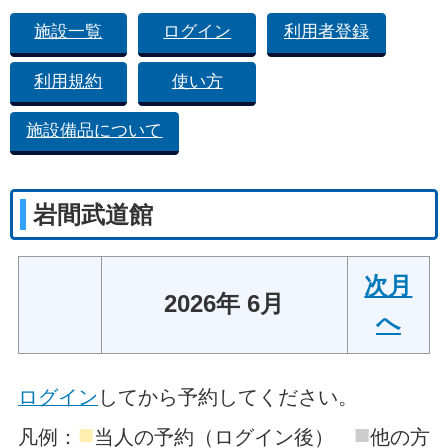
施設一覧
ログイン
利用者登録
利用規約
使い方
施設備品について
岩間武道館
次月
2026年 6月
へ
ログイン
してから予約してください。
■
■
凡例：
当人の予約（ログイン後）
他の方