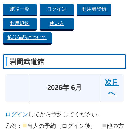
施設一覧
ログイン
利用者登録
利用規約
使い方
施設備品について
岩間武道館
次月
2026年 6月
へ
ログイン
してから予約してください。
■
■
凡例：
当人の予約（ログイン後）
他の方