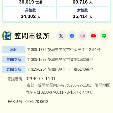
笠間市役所
X
Facebook
Instagram
Youtu
L
本所
〒309-1792 茨城県笠間市中央三丁目2番1号
笠間支所
〒309-1698 茨城県笠間市笠間1532番地
岩間支所
〒319-0294 茨城県笠間市下郷5140番地
0296-77-1101
電話番号:
(友部・笠間地区内からは
0296-77-1101
、岩間地区
内からは
0299-37-6611
へお掛けください。)
FAX番号:
0296-78-0612