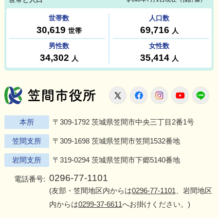
笠間市役所
X
Facebook
Instagram
Youtu
L
本所
〒309-1792 茨城県笠間市中央三丁目2番1号
笠間支所
〒309-1698 茨城県笠間市笠間1532番地
岩間支所
〒319-0294 茨城県笠間市下郷5140番地
0296-77-1101
電話番号:
(友部・笠間地区内からは
0296-77-1101
、岩間地区
内からは
0299-37-6611
へお掛けください。)