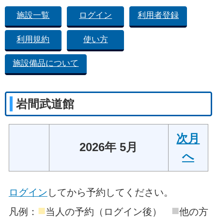
施設一覧
ログイン
利用者登録
利用規約
使い方
施設備品について
岩間武道館
次月
2026年 5月
へ
ログイン
してから予約してください。
■
■
凡例：
当人の予約（ログイン後）
他の方