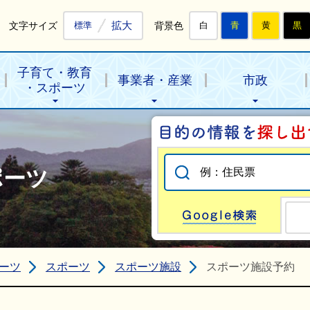
拡大
文字サイズ
背景色
標準
白
青
黄
黒
子育て・教育
事業者・産業
市政
・スポーツ
ポーツ
Go
ーツ
スポーツ
スポーツ施設
スポーツ施設予約