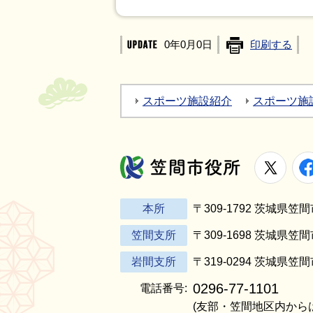
0年0月0日
印刷する
スポーツ施設紹介
スポーツ施
X
笠間市役所
本所
〒309-1792 茨城県
笠間支所
〒309-1698 茨城県笠
岩間支所
〒319-0294 茨城県笠
0296-77-1101
電話番号:
(友部・笠間地区内から