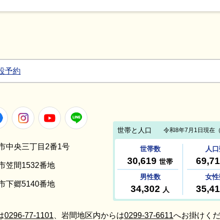
設予約
Facebook
Instagram
Youtube
LINE
笠間市中央三丁目2番1号
間市笠間1532番地
間市下郷5140番地
は
0296-77-1101
、岩間地区内からは
0299-37-6611
へお掛けくだ