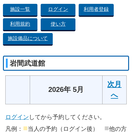
施設一覧
ログイン
利用者登録
利用規約
使い方
施設備品について
岩間武道館
次月
2026年 5月
へ
ログイン
してから予約してください。
■
■
凡例：
当人の予約（ログイン後）
他の方