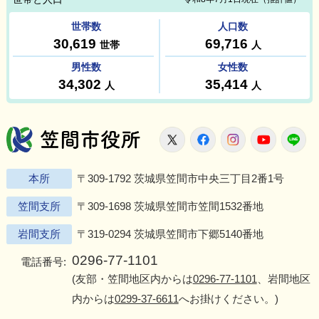
笠間市役所
X
Facebook
Instagram
Youtu
L
本所
〒309-1792 茨城県笠間市中央三丁目2番1号
笠間支所
〒309-1698 茨城県笠間市笠間1532番地
岩間支所
〒319-0294 茨城県笠間市下郷5140番地
0296-77-1101
電話番号:
(友部・笠間地区内からは
0296-77-1101
、岩間地区
内からは
0299-37-6611
へお掛けください。)