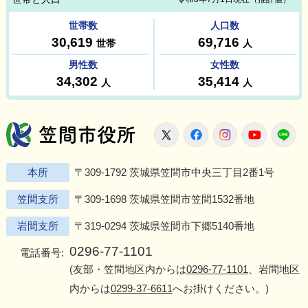
笠間市役所
X
Facebook
Instagram
Youtu
L
本所
〒309-1792 茨城県笠間市中央三丁目2番1号
笠間支所
〒309-1698 茨城県笠間市笠間1532番地
岩間支所
〒319-0294 茨城県笠間市下郷5140番地
0296-77-1101
電話番号:
(友部・笠間地区内からは
0296-77-1101
、岩間地区
内からは
0299-37-6611
へお掛けください。)