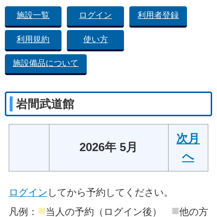
施設一覧
ログイン
利用者登録
利用規約
使い方
施設備品について
岩間武道館
次月
2026年 5月
へ
ログイン
してから予約してください。
■
■
凡例：
当人の予約（ログイン後）
他の方