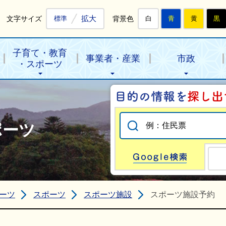
拡大
文字サイズ
背景色
標準
白
青
黄
黒
子育て・教育
事業者・産業
市政
・スポーツ
ポーツ
Go
ーツ
スポーツ
スポーツ施設
スポーツ施設予約