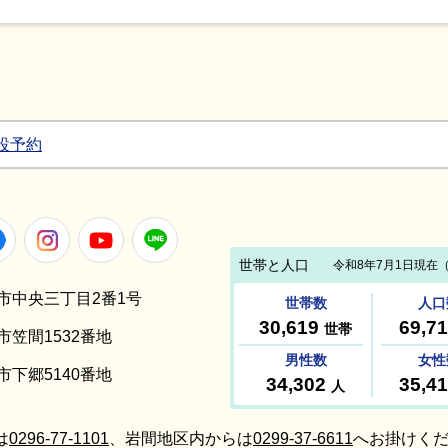
設予約
Facebook
Instagram
Youtube
LINE
笠間市中央三丁目2番1号
間市笠間1532番地
間市下郷5140番地
は
0296-77-1101
、岩間地区内からは
0299-37-6611
へお掛けくだ