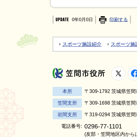
0年0月0日
印刷する
スポーツ施設紹介
スポーツ施
X
笠間市役所
本所
〒309-1792 茨城県
笠間支所
〒309-1698 茨城県笠
岩間支所
〒319-0294 茨城県笠
0296-77-1101
電話番号:
(友部・笠間地区内から