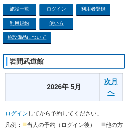
施設一覧
ログイン
利用者登録
利用規約
使い方
施設備品について
岩間武道館
次月
2026年 5月
へ
ログイン
してから予約してください。
■
■
凡例：
当人の予約（ログイン後）
他の方