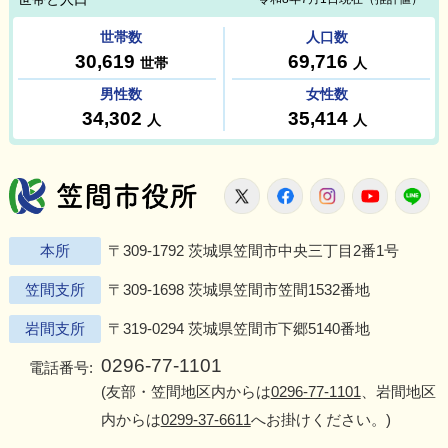
笠間市役所
X
Facebook
Instagram
Youtu
L
本所
〒309-1792 茨城県笠間市中央三丁目2番1号
笠間支所
〒309-1698 茨城県笠間市笠間1532番地
岩間支所
〒319-0294 茨城県笠間市下郷5140番地
0296-77-1101
電話番号:
(友部・笠間地区内からは
0296-77-1101
、岩間地区
内からは
0299-37-6611
へお掛けください。)