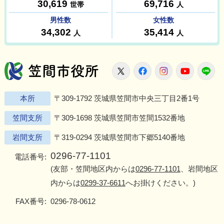
笠間市役所
X
Facebook
Instagram
Youtu
L
本所
〒309-1792 茨城県笠間市中央三丁目2番1号
笠間支所
〒309-1698 茨城県笠間市笠間1532番地
岩間支所
〒319-0294 茨城県笠間市下郷5140番地
0296-77-1101
電話番号:
(友部・笠間地区内からは
0296-77-1101
、岩間地区
内からは
0299-37-6611
へお掛けください。)
FAX番号:
0296-78-0612