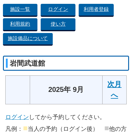
施設一覧
ログイン
利用者登録
利用規約
使い方
施設備品について
岩間武道館
次月
2025年 9月
へ
ログイン
してから予約してください。
■
■
凡例：
当人の予約（ログイン後）
他の方