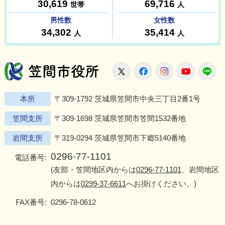
笠間市役所
X
Facebook
Instagram
Youtu
L
本所
〒309-1792 茨城県笠間市中央三丁目2番1号
笠間支所
〒309-1698 茨城県笠間市笠間1532番地
岩間支所
〒319-0294 茨城県笠間市下郷5140番地
0296-77-1101
電話番号:
(友部・笠間地区内からは
0296-77-1101
、岩間地区
内からは
0299-37-6611
へお掛けください。)
FAX番号:
0296-78-0612