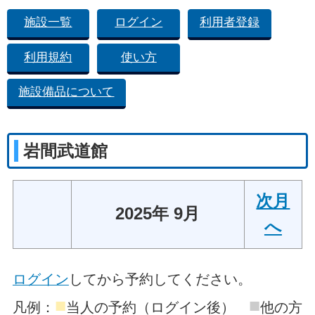
施設一覧
ログイン
利用者登録
利用規約
使い方
施設備品について
岩間武道館
次月
2025年 9月
へ
ログイン
してから予約してください。
■
■
凡例：
当人の予約（ログイン後）
他の方