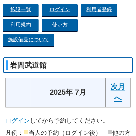
施設一覧
ログイン
利用者登録
利用規約
使い方
施設備品について
岩間武道館
次月
2025年 7月
へ
ログイン
してから予約してください。
■
■
凡例：
当人の予約（ログイン後）
他の方