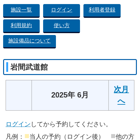
施設一覧
ログイン
利用者登録
利用規約
使い方
施設備品について
岩間武道館
次月
2025年 6月
へ
ログイン
してから予約してください。
■
■
凡例：
当人の予約（ログイン後）
他の方