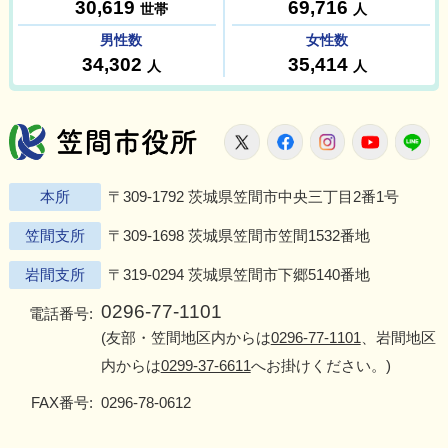
笠間市役所
X
Facebook
Instagram
Youtu
L
本所
〒309-1792 茨城県笠間市中央三丁目2番1号
笠間支所
〒309-1698 茨城県笠間市笠間1532番地
岩間支所
〒319-0294 茨城県笠間市下郷5140番地
0296-77-1101
電話番号:
(友部・笠間地区内からは
0296-77-1101
、岩間地区
内からは
0299-37-6611
へお掛けください。)
FAX番号:
0296-78-0612