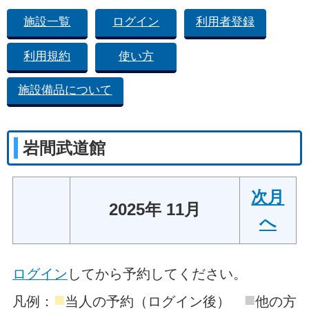
施設一覧
ログイン
利用者登録
利用規約
使い方
施設備品について
岩間武道館
次月
2025年 11月
へ
ログイン
してから予約してください。
■
■
凡例：
当人の予約（ログイン後）
他の方