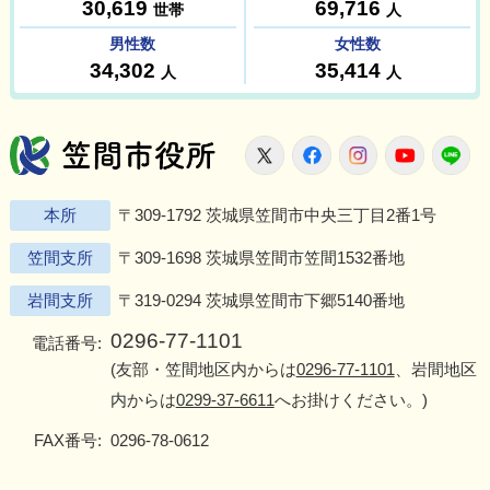
笠間市役所
X
Facebook
Instagram
Youtu
L
本所
〒309-1792 茨城県笠間市中央三丁目2番1号
笠間支所
〒309-1698 茨城県笠間市笠間1532番地
岩間支所
〒319-0294 茨城県笠間市下郷5140番地
0296-77-1101
電話番号:
(友部・笠間地区内からは
0296-77-1101
、岩間地区
内からは
0299-37-6611
へお掛けください。)
FAX番号:
0296-78-0612