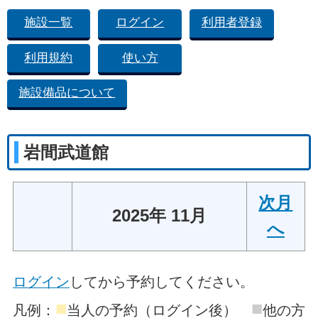
施設一覧
ログイン
利用者登録
利用規約
使い方
施設備品について
岩間武道館
次月
2025年 11月
へ
ログイン
してから予約してください。
■
■
凡例：
当人の予約（ログイン後）
他の方