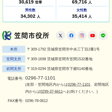
笠間市役所
X
Facebook
Instagram
Youtu
L
本所
〒309-1792 茨城県笠間市中央三丁目2番1号
笠間支所
〒309-1698 茨城県笠間市笠間1532番地
岩間支所
〒319-0294 茨城県笠間市下郷5140番地
0296-77-1101
電話番号:
(友部・笠間地区内からは
0296-77-1101
、岩間地区
内からは
0299-37-6611
へお掛けください。)
FAX番号:
0296-78-0612