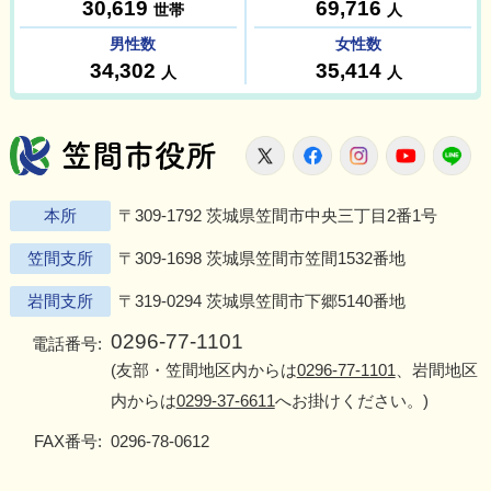
笠間市役所
X
Facebook
Instagram
Youtu
L
本所
〒309-1792 茨城県笠間市中央三丁目2番1号
笠間支所
〒309-1698 茨城県笠間市笠間1532番地
岩間支所
〒319-0294 茨城県笠間市下郷5140番地
0296-77-1101
電話番号:
(友部・笠間地区内からは
0296-77-1101
、岩間地区
内からは
0299-37-6611
へお掛けください。)
FAX番号:
0296-78-0612