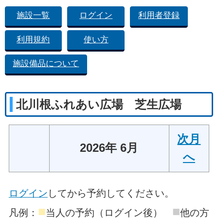
施設一覧
ログイン
利用者登録
利用規約
使い方
施設備品について
北川根ふれあい広場 芝生広場
次月
2026年 6月
へ
ログイン
してから予約してください。
■
■
凡例：
当人の予約（ログイン後）
他の方