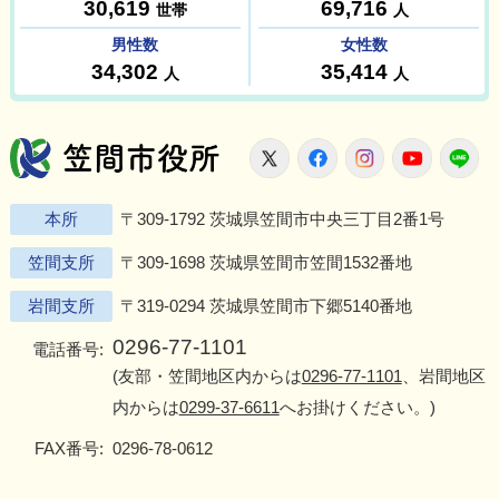
笠間市役所
X
Facebook
Instagram
Youtu
L
本所
〒309-1792 茨城県笠間市中央三丁目2番1号
笠間支所
〒309-1698 茨城県笠間市笠間1532番地
岩間支所
〒319-0294 茨城県笠間市下郷5140番地
0296-77-1101
電話番号:
(友部・笠間地区内からは
0296-77-1101
、岩間地区
内からは
0299-37-6611
へお掛けください。)
FAX番号:
0296-78-0612