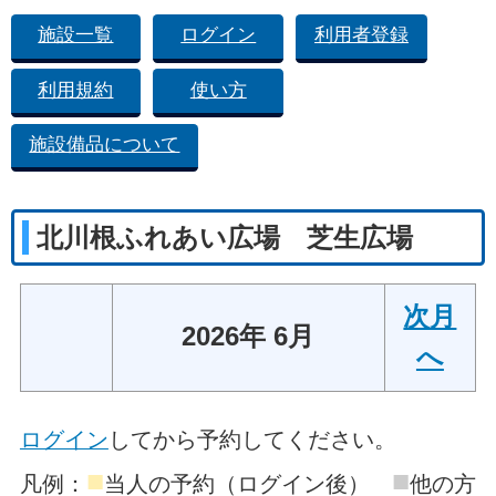
施設一覧
ログイン
利用者登録
利用規約
使い方
施設備品について
北川根ふれあい広場 芝生広場
次月
2026年 6月
へ
ログイン
してから予約してください。
■
■
凡例：
当人の予約（ログイン後）
他の方