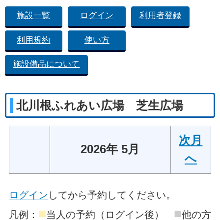
施設一覧
ログイン
利用者登録
利用規約
使い方
施設備品について
北川根ふれあい広場 芝生広場
次月
2026年 5月
へ
ログイン
してから予約してください。
■
■
凡例：
当人の予約（ログイン後）
他の方