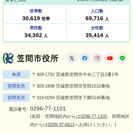
笠間市役所
X
Facebook
Instagram
Youtu
L
本所
〒309-1792 茨城県笠間市中央三丁目2番1号
笠間支所
〒309-1698 茨城県笠間市笠間1532番地
岩間支所
〒319-0294 茨城県笠間市下郷5140番地
0296-77-1101
電話番号:
(友部・笠間地区内からは
0296-77-1101
、岩間地区
内からは
0299-37-6611
へお掛けください。)