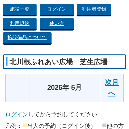
施設一覧
ログイン
利用者登録
利用規約
使い方
施設備品について
北川根ふれあい広場 芝生広場
次月
2026年 5月
へ
ログイン
してから予約してください。
■
■
凡例：
当人の予約（ログイン後）
他の方