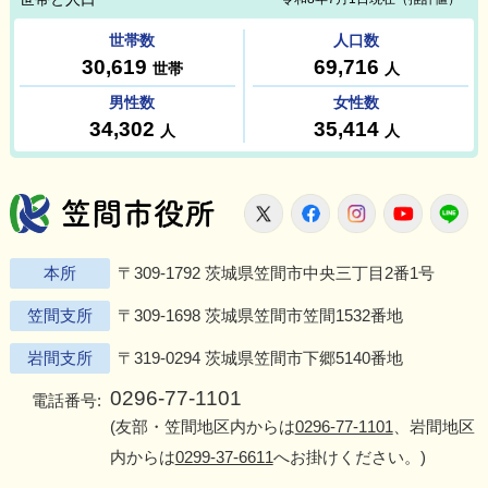
笠間市役所
X
Facebook
Instagram
Youtu
L
本所
〒309-1792 茨城県笠間市中央三丁目2番1号
笠間支所
〒309-1698 茨城県笠間市笠間1532番地
岩間支所
〒319-0294 茨城県笠間市下郷5140番地
0296-77-1101
電話番号:
(友部・笠間地区内からは
0296-77-1101
、岩間地区
内からは
0299-37-6611
へお掛けください。)