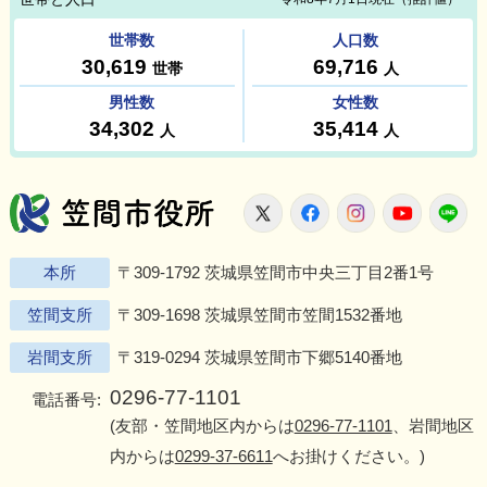
笠間市役所
X
Facebook
Instagram
Youtu
L
本所
〒309-1792 茨城県笠間市中央三丁目2番1号
笠間支所
〒309-1698 茨城県笠間市笠間1532番地
岩間支所
〒319-0294 茨城県笠間市下郷5140番地
0296-77-1101
電話番号:
(友部・笠間地区内からは
0296-77-1101
、岩間地区
内からは
0299-37-6611
へお掛けください。)