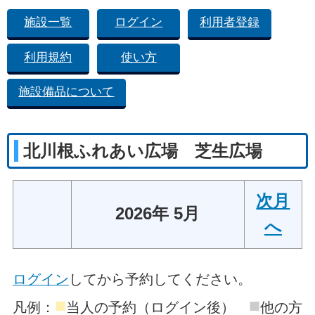
施設一覧
ログイン
利用者登録
利用規約
使い方
施設備品について
北川根ふれあい広場 芝生広場
次月
2026年 5月
へ
ログイン
してから予約してください。
■
■
凡例：
当人の予約（ログイン後）
他の方