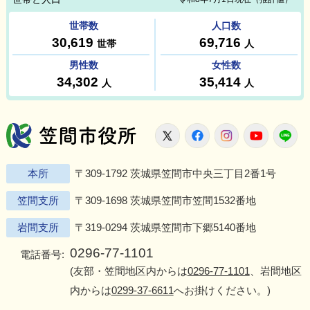
笠間市役所
X
Facebook
Instagram
Youtu
L
本所
〒309-1792 茨城県笠間市中央三丁目2番1号
笠間支所
〒309-1698 茨城県笠間市笠間1532番地
岩間支所
〒319-0294 茨城県笠間市下郷5140番地
0296-77-1101
電話番号:
(友部・笠間地区内からは
0296-77-1101
、岩間地区
内からは
0299-37-6611
へお掛けください。)