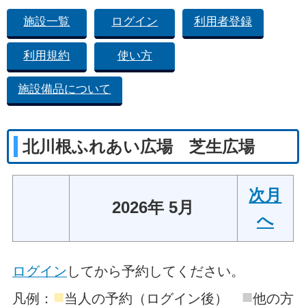
施設一覧
ログイン
利用者登録
利用規約
使い方
施設備品について
北川根ふれあい広場 芝生広場
次月
2026年 5月
へ
ログイン
してから予約してください。
■
■
凡例：
当人の予約（ログイン後）
他の方