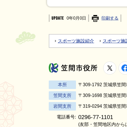
0年0月0日
印刷する
スポーツ施設紹介
スポーツ施
X
笠間市役所
本所
〒309-1792 茨城県
笠間支所
〒309-1698 茨城県笠
岩間支所
〒319-0294 茨城県笠
0296-77-1101
電話番号:
(友部・笠間地区内から