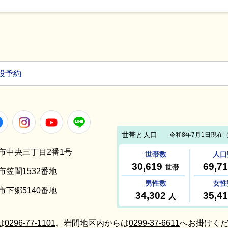
設予約
Facebook
Instagram
Youtube
LINE
笠間市中央三丁目2番1号
間市笠間1532番地
間市下郷5140番地
は
0296-77-1101
、岩間地区内からは
0299-37-6611
へお掛けくだ