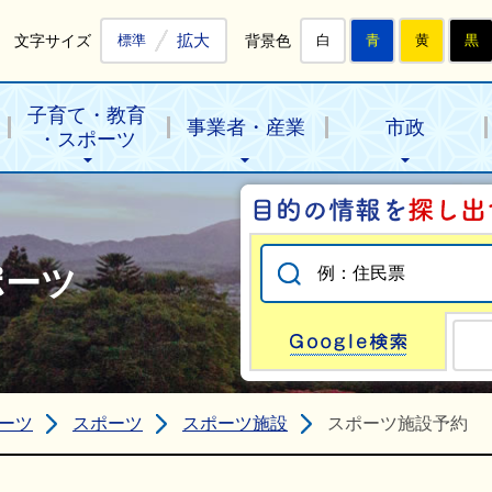
拡大
文字サイズ
背景色
標準
白
青
黄
黒
子育て・教育
事業者・産業
市政
・スポーツ
ポーツ
Go
ーツ
スポーツ
スポーツ施設
スポーツ施設予約