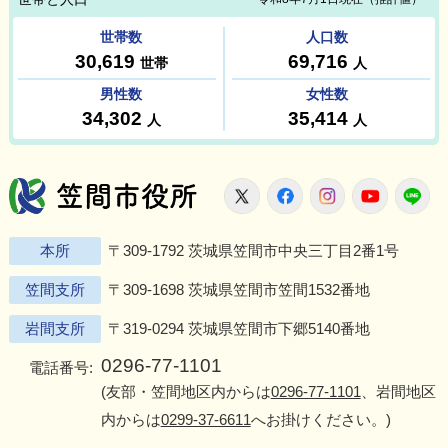
笠間市役所
X
Facebook
Instagram
Youtu
L
本所
〒309-1792 茨城県笠間市中央三丁目2番1号
笠間支所
〒309-1698 茨城県笠間市笠間1532番地
岩間支所
〒319-0294 茨城県笠間市下郷5140番地
0296-77-1101
電話番号:
(友部・笠間地区内からは
0296-77-1101
、岩間地区
内からは
0299-37-6611
へお掛けください。)