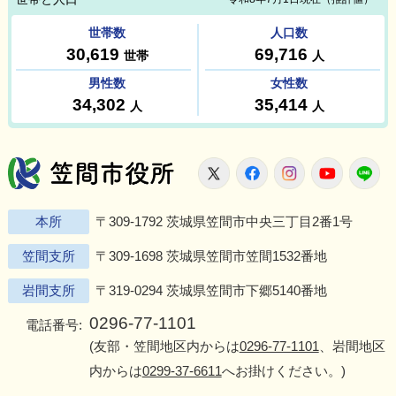
笠間市役所
X
Facebook
Instagram
Youtu
L
本所
〒309-1792 茨城県笠間市中央三丁目2番1号
笠間支所
〒309-1698 茨城県笠間市笠間1532番地
岩間支所
〒319-0294 茨城県笠間市下郷5140番地
0296-77-1101
電話番号:
(友部・笠間地区内からは
0296-77-1101
、岩間地区
内からは
0299-37-6611
へお掛けください。)