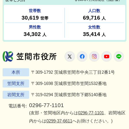
笠間市役所
X
Facebook
Instagram
Youtu
L
本所
〒309-1792 茨城県笠間市中央三丁目2番1号
笠間支所
〒309-1698 茨城県笠間市笠間1532番地
岩間支所
〒319-0294 茨城県笠間市下郷5140番地
0296-77-1101
電話番号:
(友部・笠間地区内からは
0296-77-1101
、岩間地区
内からは
0299-37-6611
へお掛けください。)