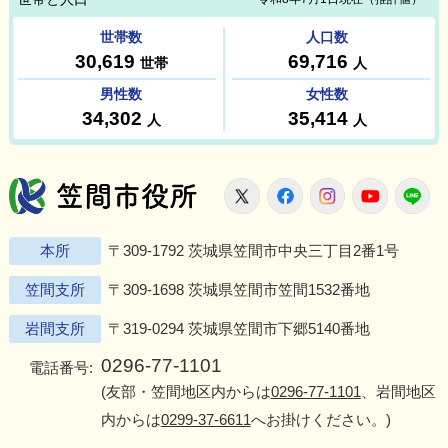
笠間市役所
X
Facebook
Instagram
Youtu
L
本所
〒309-1792 茨城県笠間市中央三丁目2番1号
笠間支所
〒309-1698 茨城県笠間市笠間1532番地
岩間支所
〒319-0294 茨城県笠間市下郷5140番地
0296-77-1101
電話番号:
(友部・笠間地区内からは
0296-77-1101
、岩間地区
内からは
0299-37-6611
へお掛けください。)